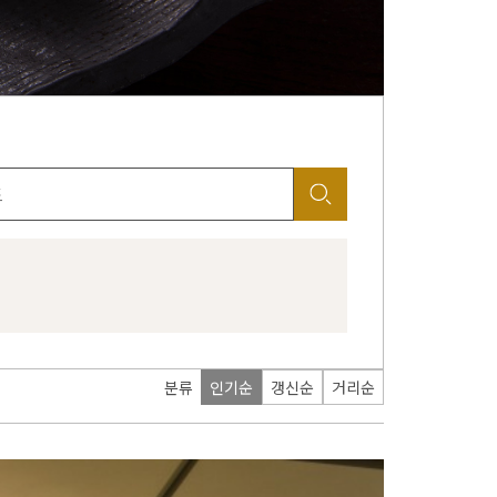
분류
인기순
갱신순
거리순