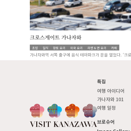
크로스게이트 가나자와
초밥
일식
향토 요리
외국 요리
라멘 & 면 요리
카페
가나자와역 서쪽 출구에 음식 테마파크가 문을 열었다. ‘크
특집
여행 아이디어
가나자와 101
여행 일정
브로슈어