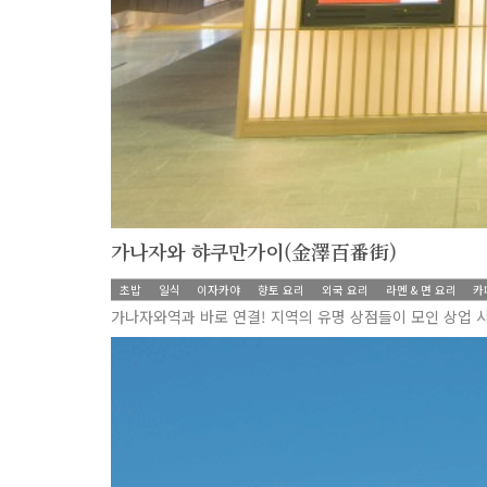
가나자와 햐쿠만가이(金澤百番街)
초밥
일식
이자카야
향토 요리
외국 요리
라멘 & 면 요리
카
가나자와역과 바로 연결! 지역의 유명 상점들이 모인 상업 
more